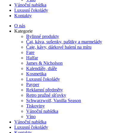
Vánoční nabídka
Luxusní čokolády
Kontakty
O nás
Kategorie
Bylinné produkty
Čaj, káva, sušenky, paštiky a marmelády
Čaje, kávy, dárkové balení na míru
Fare
Halfar
James & Nicholson
Kalendáře, diáře
Kosmetika
Luxusní čokolády
Payper
Reklamní předměty
Retro pružné síťovky
Schwarzwolf, Vanilla Season
Tiskoviny
Vánoční nabídka
Víno
Vánoční nabídka
Luxusní čokolády
Kontakty