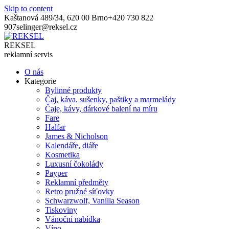
Skip to content
Kaštanová 489/34, 620 00 Brno
+420 730 822
907
selinger@reksel.cz
REKSEL
reklamní servis
O nás
Kategorie
Bylinné produkty
Čaj, káva, sušenky, paštiky a marmelády
Čaje, kávy, dárkové balení na míru
Fare
Halfar
James & Nicholson
Kalendáře, diáře
Kosmetika
Luxusní čokolády
Payper
Reklamní předměty
Retro pružné síťovky
Schwarzwolf, Vanilla Season
Tiskoviny
Vánoční nabídka
Víno