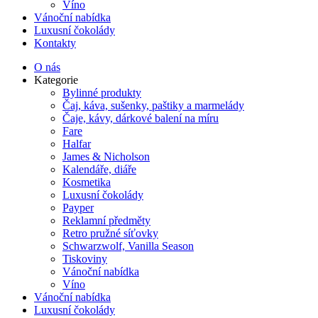
Víno
Vánoční nabídka
Luxusní čokolády
Kontakty
O nás
Kategorie
Bylinné produkty
Čaj, káva, sušenky, paštiky a marmelády
Čaje, kávy, dárkové balení na míru
Fare
Halfar
James & Nicholson
Kalendáře, diáře
Kosmetika
Luxusní čokolády
Payper
Reklamní předměty
Retro pružné síťovky
Schwarzwolf, Vanilla Season
Tiskoviny
Vánoční nabídka
Víno
Vánoční nabídka
Luxusní čokolády