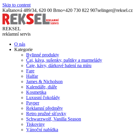
Skip to content
Kaštanová 489/34, 620 00 Brno
+420 730 822 907
selinger@reksel.cz
REKSEL
reklamní servis
O nás
Kategorie
Bylinné produkty
Čaj, káva, sušenky, paštiky a marmelády
Čaje, kávy, dárkové balení na míru
Fare
Halfar
James & Nicholson
Kalendáře, diáře
Kosmetika
Luxusní čokolády
Payper
Reklamní předměty
Retro pružné síťovky
Schwarzwolf, Vanilla Season
Tiskoviny
Vánoční nabídka