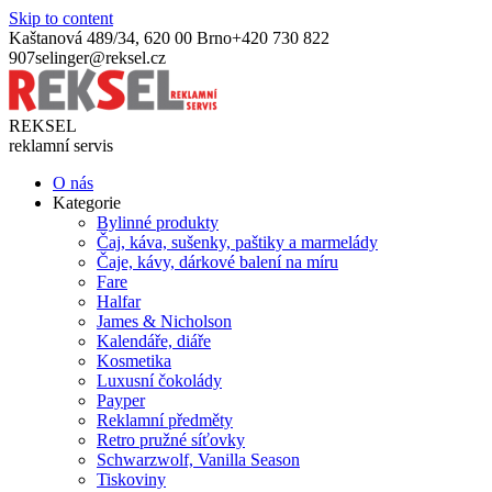
Skip to content
Kaštanová 489/34, 620 00 Brno
+420 730 822
907
selinger@reksel.cz
REKSEL
reklamní servis
O nás
Kategorie
Bylinné produkty
Čaj, káva, sušenky, paštiky a marmelády
Čaje, kávy, dárkové balení na míru
Fare
Halfar
James & Nicholson
Kalendáře, diáře
Kosmetika
Luxusní čokolády
Payper
Reklamní předměty
Retro pružné síťovky
Schwarzwolf, Vanilla Season
Tiskoviny