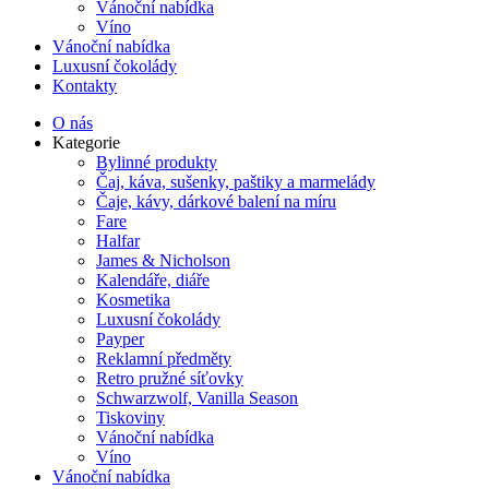
Vánoční nabídka
Víno
Vánoční nabídka
Luxusní čokolády
Kontakty
O nás
Kategorie
Bylinné produkty
Čaj, káva, sušenky, paštiky a marmelády
Čaje, kávy, dárkové balení na míru
Fare
Halfar
James & Nicholson
Kalendáře, diáře
Kosmetika
Luxusní čokolády
Payper
Reklamní předměty
Retro pružné síťovky
Schwarzwolf, Vanilla Season
Tiskoviny
Vánoční nabídka
Víno
Vánoční nabídka