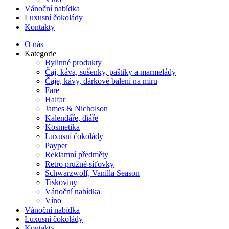
Vánoční nabídka
Luxusní čokolády
Kontakty
O nás
Kategorie
Bylinné produkty
Čaj, káva, sušenky, paštiky a marmelády
Čaje, kávy, dárkové balení na míru
Fare
Halfar
James & Nicholson
Kalendáře, diáře
Kosmetika
Luxusní čokolády
Payper
Reklamní předměty
Retro pružné síťovky
Schwarzwolf, Vanilla Season
Tiskoviny
Vánoční nabídka
Víno
Vánoční nabídka
Luxusní čokolády
Kontakty