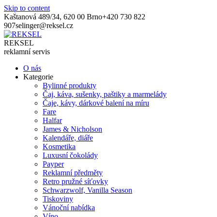
Skip to content
Kaštanová 489/34, 620 00 Brno
+420 730 822
907
selinger@reksel.cz
REKSEL
reklamní servis
O nás
Kategorie
Bylinné produkty
Čaj, káva, sušenky, paštiky a marmelády
Čaje, kávy, dárkové balení na míru
Fare
Halfar
James & Nicholson
Kalendáře, diáře
Kosmetika
Luxusní čokolády
Payper
Reklamní předměty
Retro pružné síťovky
Schwarzwolf, Vanilla Season
Tiskoviny
Vánoční nabídka
Víno