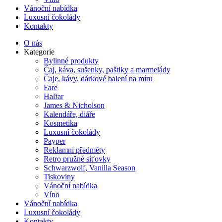
Vánoční nabídka
Luxusní čokolády
Kontakty
O nás
Kategorie
Bylinné produkty
Čaj, káva, sušenky, paštiky a marmelády
Čaje, kávy, dárkové balení na míru
Fare
Halfar
James & Nicholson
Kalendáře, diáře
Kosmetika
Luxusní čokolády
Payper
Reklamní předměty
Retro pružné síťovky
Schwarzwolf, Vanilla Season
Tiskoviny
Vánoční nabídka
Víno
Vánoční nabídka
Luxusní čokolády
Kontakty