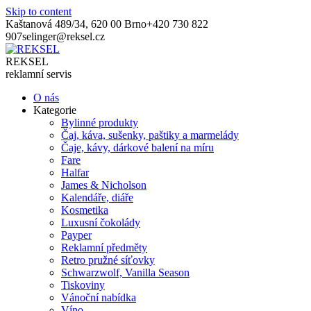
Skip to content
Kaštanová 489/34, 620 00 Brno
+420 730 822
907
selinger@reksel.cz
REKSEL
reklamní servis
O nás
Kategorie
Bylinné produkty
Čaj, káva, sušenky, paštiky a marmelády
Čaje, kávy, dárkové balení na míru
Fare
Halfar
James & Nicholson
Kalendáře, diáře
Kosmetika
Luxusní čokolády
Payper
Reklamní předměty
Retro pružné síťovky
Schwarzwolf, Vanilla Season
Tiskoviny
Vánoční nabídka
Víno