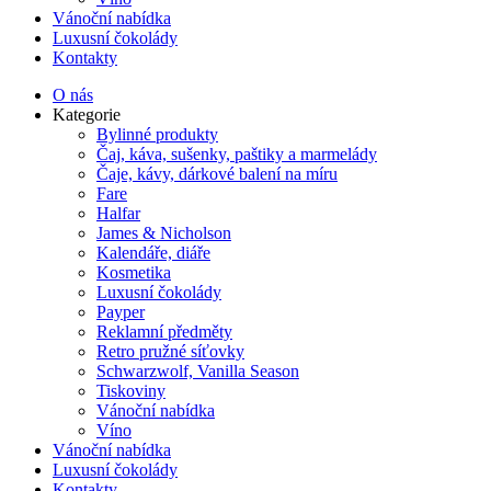
Vánoční nabídka
Luxusní čokolády
Kontakty
O nás
Kategorie
Bylinné produkty
Čaj, káva, sušenky, paštiky a marmelády
Čaje, kávy, dárkové balení na míru
Fare
Halfar
James & Nicholson
Kalendáře, diáře
Kosmetika
Luxusní čokolády
Payper
Reklamní předměty
Retro pružné síťovky
Schwarzwolf, Vanilla Season
Tiskoviny
Vánoční nabídka
Víno
Vánoční nabídka
Luxusní čokolády
Kontakty