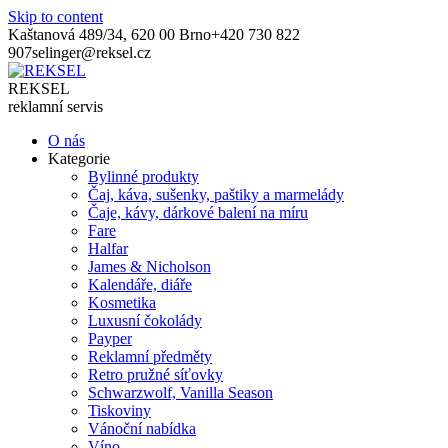
Skip to content
Kaštanová 489/34, 620 00 Brno
+420 730 822
907
selinger@reksel.cz
REKSEL
reklamní servis
O nás
Kategorie
Bylinné produkty
Čaj, káva, sušenky, paštiky a marmelády
Čaje, kávy, dárkové balení na míru
Fare
Halfar
James & Nicholson
Kalendáře, diáře
Kosmetika
Luxusní čokolády
Payper
Reklamní předměty
Retro pružné síťovky
Schwarzwolf, Vanilla Season
Tiskoviny
Vánoční nabídka
Víno