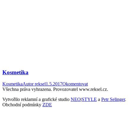
Kosmetika
Kosmetika
Autor
reksel
1.5.2017
Okomentovat
Všechna práva vyhrazena. Provozovatel www.reksel.cz.
Vytvořilo reklamní a grafické studio
NEO|STYLE
a
Petr Selinger
.
Obchodní podmínky
ZDE