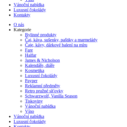
Vánoční nabídka
Luxusní čokolády
Kontakty
O nás
Kategorie
Bylinné produkty
Čaj, káva, sušenky, paštiky a marmelády
Čaje, kávy, dárkové balení na míru
Fare
Halfar
James & Nicholson
Kalendáře, diáře
Kosmetika
Luxusní čokolády
Payper
Reklamní předměty
Retro pružné síťovky
Schwarzwolf, Vanilla Season
Tiskoviny
Vánoční nabídka
Víno
Vánoční nabídka
Luxusní čokolády
Kontakty