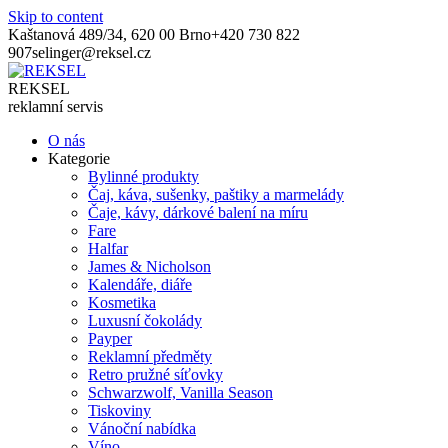
Skip to content
Kaštanová 489/34, 620 00 Brno
+420 730 822
907
selinger@reksel.cz
REKSEL
reklamní servis
O nás
Kategorie
Bylinné produkty
Čaj, káva, sušenky, paštiky a marmelády
Čaje, kávy, dárkové balení na míru
Fare
Halfar
James & Nicholson
Kalendáře, diáře
Kosmetika
Luxusní čokolády
Payper
Reklamní předměty
Retro pružné síťovky
Schwarzwolf, Vanilla Season
Tiskoviny
Vánoční nabídka
Víno